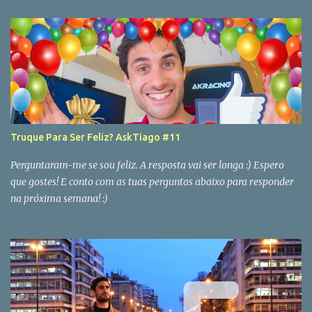
Truque Para Ser Feliz? AskTiago #11
Perguntaram-me se sou feliz. A resposta vai ser longa :) Espero
que gostes! E conto com as tuas perguntas abaixo para responder
na próxima semana! :)