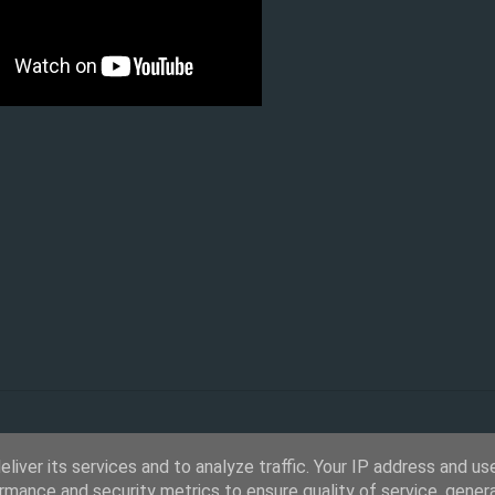
liver its services and to analyze traffic. Your IP address and us
rmance and security metrics to ensure quality of service, gene