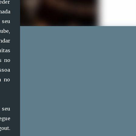
eder
mada
 seu
ube,
ndar
uitas
s no
ssoa
a no
 seu
hegue
gout.