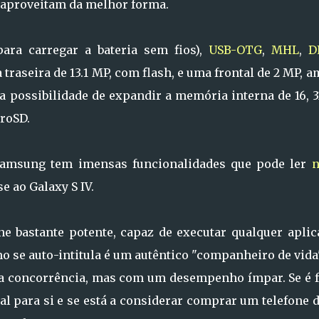
) aproveitam da melhor forma.
para carregar a bateria sem fios),
USB-OTG
,
MHL
,
D
 traseira de 13.1 MP, com flash, e uma frontal de 2 MP, 
a possibilidade de expandir a memória interna de 16, 
croSD.
e Samsung tem imensas funcionalidades que pode ler
n
e ao Galaxy S IV.
e bastante potente, capaz de executar qualquer aplic
o se auto-intitula é um autêntico "companheiro de vida
da concorrência, mas com um desempenho ímpar. Se é f
al para si e se está a considerar comprar um telefone 