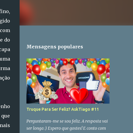
ino,
gido
 com
te do
Mensagens populares
 capa
 uma
orma
ação
enho
Truque Para Ser Feliz? AskTiago #11
o que
Perguntaram-me se sou feliz. A resposta vai
mais
ser longa :) Espero que gostes! E conto com