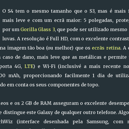
O S4 tem o mesmo tamanho que o S3, mas é mais f
mais leve e com um ecrã maior: 5 polegadas, prote
por um
Gorilla Glass 3
, que pode ser utilizado mesmo
luvas. A resolução é Full HD, com o excelente contras
ma imagem tão boa (ou melhor) que os
ecrãs retina
. A
 em caso de dano, mais leve que as metálicas e permite
uporta 4G,
LTE
) e Wi-Fi (inclusivé a mais recente n
600 mAh, proporcionando facilmente 1 dia de utiliz
ndo em conta os seus componentes de topo.
cleos e os 2 GB de RAM asseguram o excelente desemp
ue distingue este Galaxy de qualquer outro telefone. Alg
chWiz (interface desenhada pela Samsung, com 