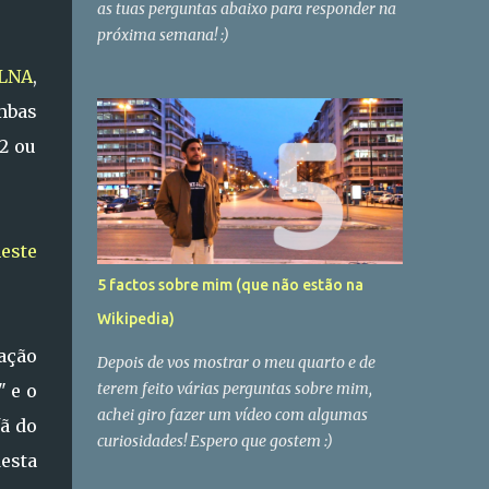
as tuas perguntas abaixo para responder na
próxima semana! :)
LNA
,
ambas
32 ou
este
5 factos sobre mim (que não estão na
Wikipedia)
ação
Depois de vos mostrar o meu quarto e de
terem feito várias perguntas sobre mim,
" e o
achei giro fazer um vídeo com algumas
ã do
curiosidades! Espero que gostem :)
desta