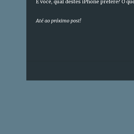
E você, qual destes iPhone prefere? O q
Até ao próximo post!