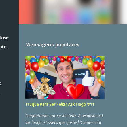
low
Mensagens populares
nto,
o
,
Truque Para Ser Feliz? AskTiago #11
Perguntaram-me se sou feliz. A resposta vai
ser longa :) Espero que gostes! E conto com