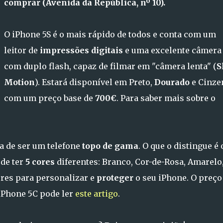
comprar (Avenida da República, nº 10).
O iPhone 5S é o mais rápido de todos e conta com um
leitor de
impressões digitais
e uma excelente câmera
com duplo flash, capaz de filmar em "câmera lenta" (
S
Motion
). Estará disponível em Preto,
Dourado
e Cinze
com um preço base de
700€
. Para saber mais sobre o
a de ser um telefone
topo de gama
. O que o distingue é 
ode ter
5 cores
diferentes: Branco, Cor-de-Rosa, Amarelo
ores para personalizar e
proteger
o seu iPhone. O preço
 iPhone 5C pode ler
este artigo
.