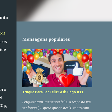
uita
8.1
Mensagens populares
r os
ice
cro
Truque Para Ser Feliz? AskTiago #11
el
Perguntaram-me se sou feliz. A resposta vai
80p,
ser longa :) Espero que gostes! E conto com