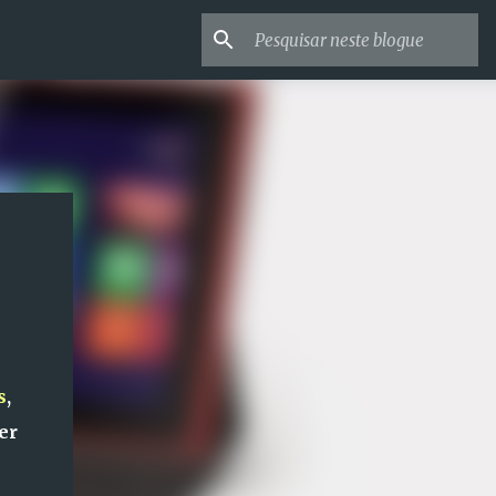
s
,
er