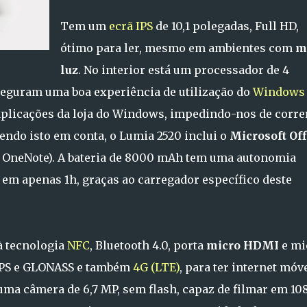
Tem um
ecrã IPS
de 10,1 polegadas, Full HD,
ótimo para ler, mesmo em ambientes com
m
luz
. No interior está um processador de 4
seguram uma boa experiência de utilização do
Windows 
aplicações da loja do Windows, impedindo-nos de corre
ndo isto em conta, o Lumia 2520 inclui o
Microsoft Off
 e OneNote). A bateria de 8000 mAh tem uma autonomia
em apenas 1h, graças ao carregador específico deste
à tecnologia
NFC
, Bluetooth 4.0, porta
micro HDMI
e mi
 GPS e GLONASS e também
4G (LTE)
, para ter internet móv
 uma câmera de 6,7 MP, sem flash, capaz de filmar em 10