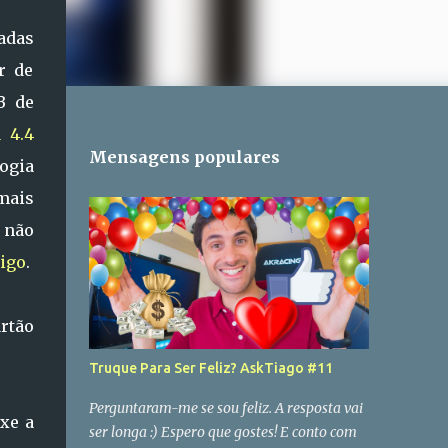
adas
r de
B de
 4.4
Mensagens populares
ogia
mais
e não
tigo
.
artão
Truque Para Ser Feliz? AskTiago #11
Perguntaram-me se sou feliz. A resposta vai
xe a
ser longa :) Espero que gostes! E conto com