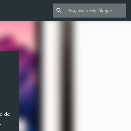
e de
.