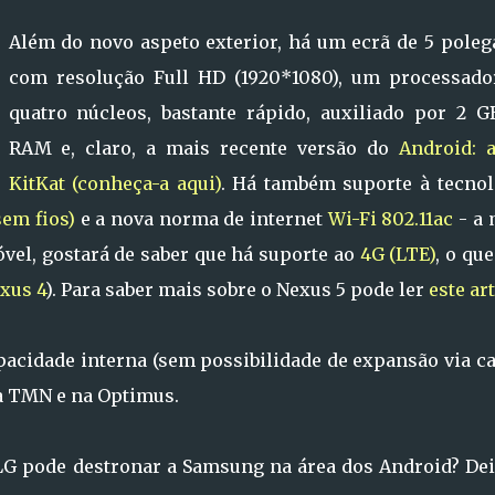
Além do novo aspeto exterior, há um ecrã de 5 poleg
com resolução Full HD (1920*1080), um processado
quatro núcleos, bastante rápido, auxiliado por 2 G
RAM e, claro, a mais recente versão do
Android: a
KitKat (conheça-a aqui)
. Há também suporte à tecnol
sem fios)
e a nova norma de internet
Wi-Fi 802.11ac
- a 
óvel, gostará de saber que há suporte ao
4G (LTE)
, o qu
xus 4
). Para saber mais sobre o Nexus 5 pode ler
este ar
pacidade interna (sem possibilidade de expansão via c
na TMN e na Optimus.
/LG pode destronar a Samsung na área dos Android? Dei