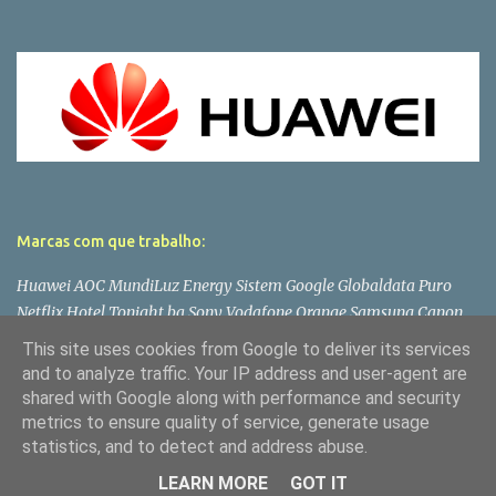
Marcas com que trabalho:
Huawei AOC MundiLuz Energy Sistem Google Globaldata Puro
Netflix Hotel Tonight bq Sony Vodafone Orange Samsung Canon
Lenovo Panasonic LG Microsoft Asus Philips PlayStation Toshiba
This site uses cookies from Google to deliver its services
Wiko Dell
and to analyze traffic. Your IP address and user-agent are
shared with Google along with performance and security
metrics to ensure quality of service, generate usage
statistics, and to detect and address abuse.
Com tecnologia do Blogger
LEARN MORE
GOT IT