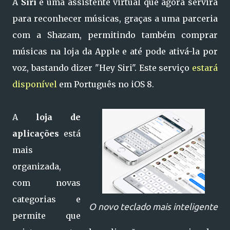
A
Siri
é uma assistente virtual que agora servirá
para reconhecer músicas, graças a uma parceria
com a Shazam, permitindo também comprar
músicas na loja da Apple e até pode ativá-la por
voz, bastando dizer "Hey Siri". Este serviço
estará
disponível
em Português no iOS 8.
A
loja de
aplicações
está
mais
organizada,
com novas
categorias e
O novo teclado mais inteligente
permite que