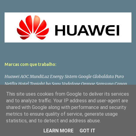
Marcas com que trabalho:
Huawei AOC MundiLuz Energy Sistem Google Globaldata Puro
Netflix Hotel Tonight bq Sony Vodafone Orange Samsung Canon
Lenovo Panasonic LG Microsoft Asus Philips PlayStation Toshiba
This site uses cookies from Google to deliver its services
Wiko Dell
and to analyze traffic. Your IP address and user-agent are
shared with Google along with performance and security
metrics to ensure quality of service, generate usage
statistics, and to detect and address abuse.
Com tecnologia do Blogger
LEARN MORE
GOT IT