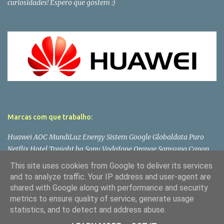
curiosidades! Espero que gostem :)
Marcas com que trabalho:
Huawei AOC MundiLuz Energy Sistem Google Globaldata Puro
Netflix Hotel Tonight bq Sony Vodafone Orange Samsung Canon
Lenovo Panasonic LG Microsoft Asus Philips PlayStation Toshiba
This site uses cookies from Google to deliver its services
Wiko Dell
and to analyze traffic. Your IP address and user-agent are
shared with Google along with performance and security
metrics to ensure quality of service, generate usage
statistics, and to detect and address abuse.
Com tecnologia do Blogger