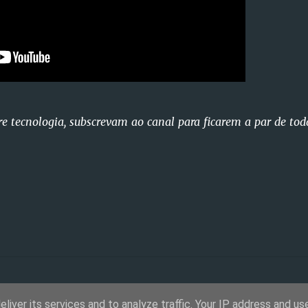
re tecnologia, subscrevam ao canal para ficarem a par de tod
liver its services and to analyze traffic. Your IP address and us