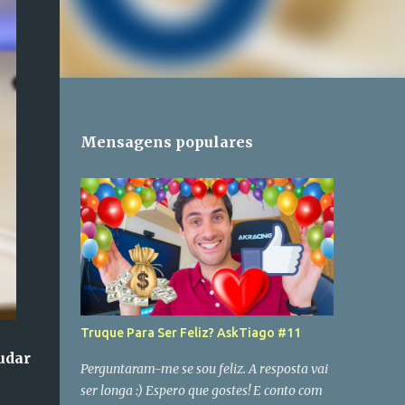
Mensagens populares
Truque Para Ser Feliz? AskTiago #11
udar
Perguntaram-me se sou feliz. A resposta vai
ser longa :) Espero que gostes! E conto com