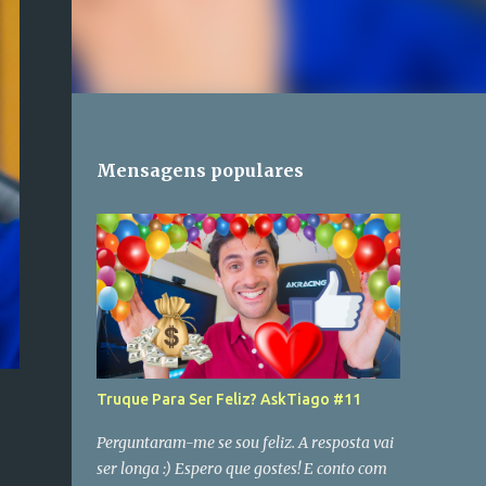
Mensagens populares
Truque Para Ser Feliz? AskTiago #11
Perguntaram-me se sou feliz. A resposta vai
ser longa :) Espero que gostes! E conto com