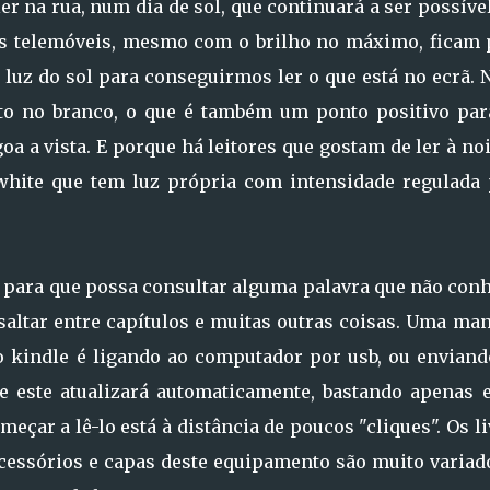
r na rua, num dia de sol, que continuará a ser possível
dos telemóveis, mesmo com o brilho no máximo, ficam 
 luz do sol para conseguirmos ler o que está no ecrã. 
eto no branco, o que é também um ponto positivo par
a a vista. E porque há leitores que gostam de ler à noi
white que tem luz própria com intensidade regulada 
s para que possa consultar alguma palavra que não conh
saltar entre capítulos e muitas outras coisas. Uma ma
 o kindle é ligando ao computador por usb, ou enviand
 e este atualizará automaticamente, bastando apenas e
meçar a lê-lo está à distância de poucos "cliques". Os l
acessórios e capas deste equipamento são muito variad