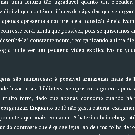
ar uma leitura tão agradável quanto um e-reader. 
ta digital que contém milhões de cápsulas que se orga
 apenas apresenta a cor preta e a transição é relativa
t com este ecrã, ainda que possível, pois se quisermos 
desenhá-la” constantemente, reorganizando a tinta digi
logia pode ver um pequeno vídeo explicativo no yout
gens são numerosas: é possível armazenar mais de 
pode levar a sua biblioteca sempre consigo em apenas
o muito forte, dado que apenas consome quando há
reorganizar. Enquanto se lê não gasta bateria, exatame
mponentes que mais consome. A bateria cheia chega at
ar do contraste que é quase igual ao de uma folha de j