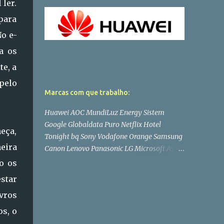
 ler.
para
No e-
a os
te, a
pelo
Marcas com que trabalho:
Huawei AOC MundiLuz Energy Sistem
Google Globaldata Puro Netflix Hotel
eça,
Tonight bq Sony Vodafone Orange Samsung
neira
Canon Lenovo Panasonic LG Microsoft Asus
Philips PlayStation Toshiba Wiko Dell
o os
star
ivros
os, o