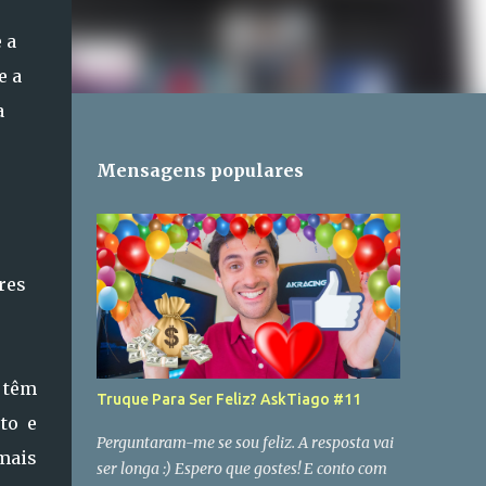
 a
e a
a
Mensagens populares
res
 têm
Truque Para Ser Feliz? AskTiago #11
to e
Perguntaram-me se sou feliz. A resposta vai
mais
ser longa :) Espero que gostes! E conto com