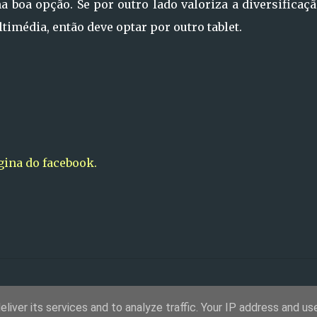
a boa opção. Se por outro lado valoriza a diversificaç
imédia, então deve optar por outro tablet.
gina do facebook.
liver its services and to analyze traffic. Your IP address and us