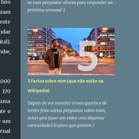
Isto
as tuas perguntas abaixo para responder na
próxima semana! :)
nizam
mente
andar
tal).
ube,
1000
5 factos sobre mim (que não estão na
 170
Wikipedia)
 uma
Depois de vos mostrar o meu quarto e de
terem feito várias perguntas sobre mim,
nte o
achei giro fazer um vídeo com algumas
é um
curiosidades! Espero que gostem :)
ornal