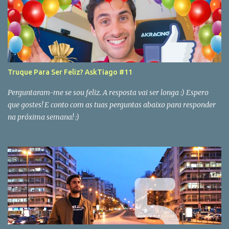
Truque Para Ser Feliz? AskTiago #11
Perguntaram-me se sou feliz. A resposta vai ser longa :) Espero
que gostes! E conto com as tuas perguntas abaixo para responder
na próxima semana! :)